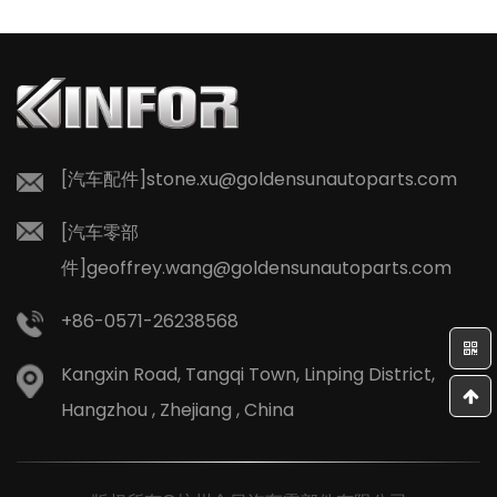
[汽车配件]
stone.xu@goldensunautoparts.com
[汽车零部
件]
geoffrey.wang@goldensunautoparts.com
+86-0571-26238568
Kangxin Road, Tangqi Town, Linping District,
Hangzhou , Zhejiang , China