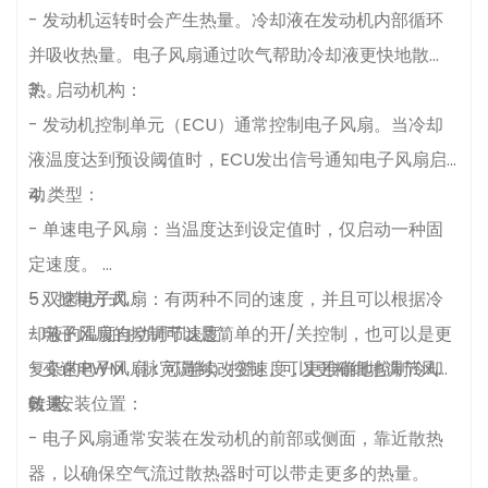
- 发动机运转时会产生热量。冷却液在发动机内部循环
并吸收热量。电子风扇通过吹气帮助冷却液更快地散
热。
3、启动机构：
- 发动机控制单元（ECU）通常控制电子风扇。当冷却
液温度达到预设阈值时，ECU发出信号通知电子风扇启
动。
4. 类型：
- 单速电子风扇：当温度达到设定值时，仅启动一种固
定速度。
- 双速电子风扇：有两种不同的速度，并且可以根据冷
5、控制方式：
却液的温度自动调节速度。
- 电子风扇的控制可以是简单的开/关控制，也可以是更
- 变速电子风扇：可连续改变速度，更准确地控制冷却
复杂的PWM（脉宽调制）控制，可以更精细地调节风扇
效果。
转速。
6、安装位置：
- 电子风扇通常安装在发动机的前部或侧面，靠近散热
器，以确保空气流过散热器时可以带走更多的热量。