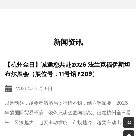
新闻资讯
【杭州金日】诚邀您共赴2026 法兰克福伊斯坦
布尔展会（展位号：11号馆 F209）
2026年05月19日
扎
越是动荡，越要看清格局；行情不稳，绝不等靠要。2026
、
年的国际贸易环境，依然充满变数与挑战。但在杭州金日看
来，风浪越大，越要主动掌舵；市场越冷，越要主动出击。
刚刚收官的广交会，杭州金日收获满满；征尘未洗再出发，