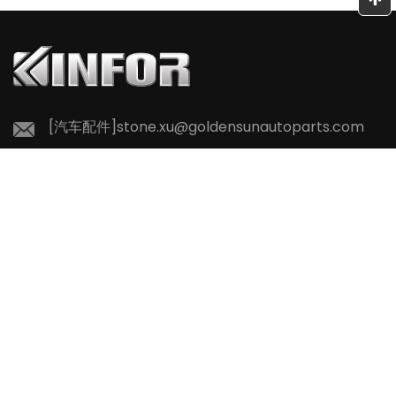
即刻奔赴土耳其，主动出海拓订单，步履不停拓疆土，笃定
能
前行赢未来！ 深耕二十二载，底气源于实力 敢于在动荡中
在
逆势出海，源于杭州金日深厚的积淀。杭州金日汽车零部件
有限公司，自2004年成立以来，扎根行业二十二载。如
[汽车配件]
stone.xu@goldensunautoparts.com
今，已发展为占地22万平方米、员工逾千人的现代化集成制
造集团。从浙江台州...
[汽车零部
件]
geoffrey.wang@goldensunautoparts.com
+86-0571-26238568
Kangxin Road, Tangqi Town, Linping District,
Hangzhou , Zhejiang , China
版权所有©杭州金日汽车零部件有限公司