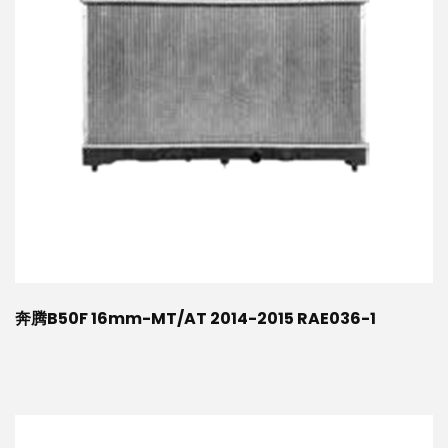
奔腾B50F 16mm-MT/AT 2014-2015 RAE036-1