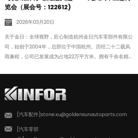
览会（展会号：122612)
2026年03月20日
3
关于金日：全球视野，匠心制造杭州金日汽车零部件有限公
国
司，始创于2004年，总部位于中国杭州。历经二十二载风
合
雨兼程，公司已发展成为占地22万平方米、拥有千余名精英
员工的现代化集成制造商。我们在浙江台州、湖州，江苏常
22
州，山东济南布局六大生产基地，构建了强大的研发、生产
与销售一体化网络。 金日产品远销全球，精准匹配主要车
 挡
型的OEM配套与售后市场需求。旗下KINFOR品牌（皮卡车
手
盖、轮眉、挡泥板）与AI品牌（脚垫、尾箱垫、绒毯等），
[汽车配件]
stone.xu@goldensunautoparts.com
以卓越品质赢得了全球客户的信赖。 行业共鸣：同频共
振，行稳致远 从机...
[汽车零部