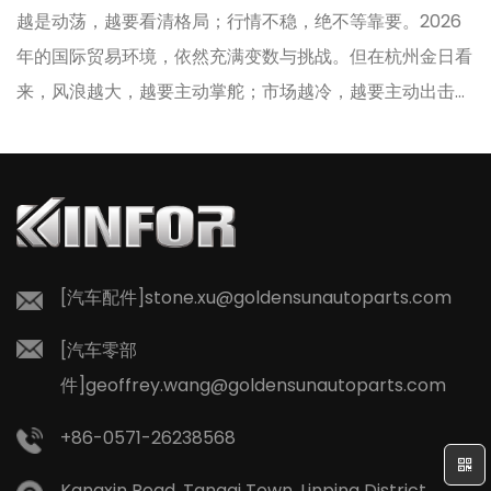
扎
越是动荡，越要看清格局；行情不稳，绝不等靠要。2026
、
年的国际贸易环境，依然充满变数与挑战。但在杭州金日看
来，风浪越大，越要主动掌舵；市场越冷，越要主动出击。
刚刚收官的广交会，杭州金日收获满满；征尘未洗再出发，
即刻奔赴土耳其，主动出海拓订单，步履不停拓疆土，笃定
能
前行赢未来！ 深耕二十二载，底气源于实力 敢于在动荡中
在
逆势出海，源于杭州金日深厚的积淀。杭州金日汽车零部件
有限公司，自2004年成立以来，扎根行业二十二载。如
[汽车配件]
stone.xu@goldensunautoparts.com
今，已发展为占地22万平方米、员工逾千人的现代化集成制
造集团。从浙江台州...
[汽车零部
件]
geoffrey.wang@goldensunautoparts.com
+86-0571-26238568
Kangxin Road, Tangqi Town, Linping District,