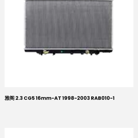
雅阁 2.3 CG5 16mm-AT 1998-2003 RAB010-1