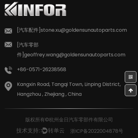
能
前行赢未来！ 深耕二十二载，底气源于实力 敢于在动荡中
在
逆势出海，源于杭州金日深厚的积淀。杭州金日汽车零部件
有限公司，自2004年成立以来，扎根行业二十二载。如
[汽车配件]
stone.xu@goldensunautoparts.com
今，已发展为占地22万平方米、员工逾千人的现代化集成制
造集团。从浙江台州...
[汽车零部
件]
geoffrey.wang@goldensunautoparts.com
+86-0571-26238568
Kangxin Road, Tangqi Town, Linping District,
Hangzhou , Zhejiang , China
版权所有©杭州金日汽车零部件有限公司
浙ICP备2022004878号
技术支持:
转单云