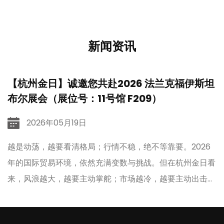
新闻资讯
【杭州金日】诚邀您共赴2026 法兰克福伊斯坦
布尔展会（展位号：11号馆 F209）
2026年05月19日
扎
越是动荡，越要看清格局；行情不稳，绝不等靠要。2026
、
年的国际贸易环境，依然充满变数与挑战。但在杭州金日看
来，风浪越大，越要主动掌舵；市场越冷，越要主动出击。
刚刚收官的广交会，杭州金日收获满满；征尘未洗再出发，
即刻奔赴土耳其，主动出海拓订单，步履不停拓疆土，笃定