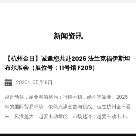
新闻资讯
【杭州金日】诚邀您共赴2026 法兰克福伊斯坦
布尔展会（展位号：11号馆 F209）
2026年05月19日
扎
越是动荡，越要看清格局；行情不稳，绝不等靠要。2026
、
年的国际贸易环境，依然充满变数与挑战。但在杭州金日看
来，风浪越大，越要主动掌舵；市场越冷，越要主动出击。
刚刚收官的广交会，杭州金日收获满满；征尘未洗再出发，
即刻奔赴土耳其，主动出海拓订单，步履不停拓疆土，笃定